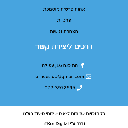
אחות פרטית מוסמכת
פרטיות
הצהרת נגישות
דרכים ליצירת קשר
התוכנה 16, עפולה
officesiud@gmail.com
072-3972695
כל הזכויות שמורות ל-א.ס שירותי סיעוד בע"מ
נבנה ע"י iTKor Digital